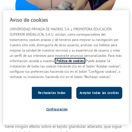
Aviso de cookies
UNIVERSIDAD PRIVADA DE MADRID, S.A. y PROMOTORA EDUCACIÓN
SUPERIOR ANDALUCÍA, S.A.U. utilizan, como corresponsables del
¿Qué es el Hipertiroidismo felino?
tratamiento, cookies propias y de terceros para mejorar su navegación por
nuestro sitio web, distinguirle de otros usuarios, analizar sus hábitos para
Los gatos hipertiroideos padecen una Hiperplasia nodular o
mejorar la calidad de nuestros servicios y su experiencia de usuario, y crear
Adenoma benigno en un 99% de los casos, con afectación de ambas
un perfil de sus intereses para mostrarle anuncios personalizados. Para más
información, acceda a nuestra
Política de cookies.
Puede aceptar la
glándulas en una amplia mayoría de ellos. Tan sólo un 1%
instalación de todas las cookies haciendo clic en el botón “Aceptar cookies”,
desarrollará un Carcinoma maligno.
configurar tus preferencias haciendo clic en el botón “Configurar cookies”, o
rechazar su instalación, haciendo clic en el botón “Rechazar cookies”.
En algunas glándulas puede coexistir una combinación de
adenoma y carcinoma. Tanto el adenoma como el carcinoma
provocan la secreción autónoma y descontrolada de T4 (Tiroxina) y
Rechazarlas todas
Aceptar todas las cookies
T3 (Triyodotironina) por la tiroides.
Esta elevación provoca por un feedback negativo, la supresión de
Configuración
la secreción de TSH (Tirotropina) por la hipófisis y TRH por el
hipotálamo, lo que ocasiona la atrofia del tejido sano, pero no
tiene ningún efecto sobre el tejido glandular alterado, que sigue