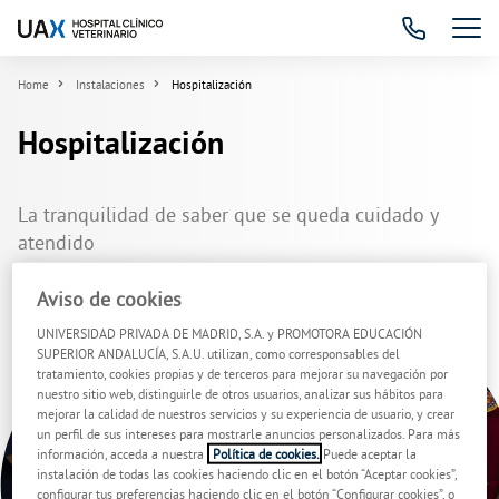
Home
Instalaciones
Hospitalización
Hospitalización
La tranquilidad de saber que se queda cuidado y
atendido
Aviso de cookies
UNIVERSIDAD PRIVADA DE MADRID, S.A. y PROMOTORA EDUCACIÓN
SUPERIOR ANDALUCÍA, S.A.U. utilizan, como corresponsables del
tratamiento, cookies propias y de terceros para mejorar su navegación por
nuestro sitio web, distinguirle de otros usuarios, analizar sus hábitos para
mejorar la calidad de nuestros servicios y su experiencia de usuario, y crear
un perfil de sus intereses para mostrarle anuncios personalizados. Para más
información, acceda a nuestra
Política de cookies.
Puede aceptar la
instalación de todas las cookies haciendo clic en el botón “Aceptar cookies”,
configurar tus preferencias haciendo clic en el botón “Configurar cookies”, o