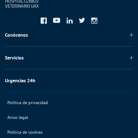
Conócenos
Quiénes somos
Servicios
El hospital
Especialidades y servicios
Instalaciones
Urgencias 24h
Especies
El equipo de profesionales
Formación e investigación
Política de privacidad
Aviso legal
Política de cookies