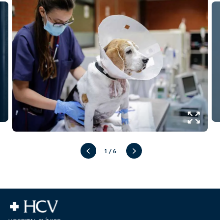
1
/
6