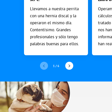
Llevamos a nuestra perrita
Operamo
con una hernia discal y la
cálculo
operaron el mismo día.
tratado
Contentísimo. Grandes
nos ha
profesionales y sólo tengo
informa
palabras buenas para ellos.
han rea
trabajo.
1
/
6