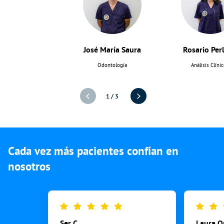
José María Saura
Rosario Per
Odontología
Análisis Clíni
1
/
3
Cada vez más pacientes confían en
nosotros
Ser C.
Laura O