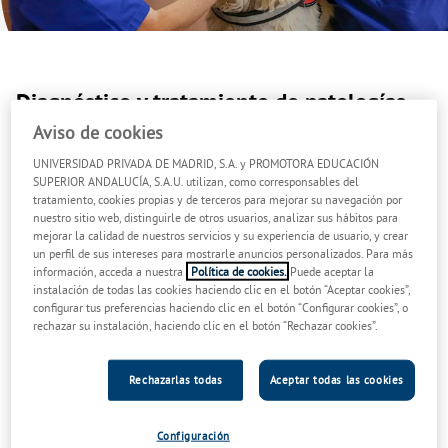
Diagnóstico y tratamiento de patologías
dentales y orales
Aviso de cookies
UNIVERSIDAD PRIVADA DE MADRID, S.A. y PROMOTORA EDUCACIÓN
SUPERIOR ANDALUCÍA, S.A.U. utilizan, como corresponsables del
Nuestro servicio de odontología veterinaria ofrece un manejo
tratamiento, cookies propias y de terceros para mejorar su navegación por
experto de las patologías dentales y orales que puedan aparecer en
nuestro sitio web, distinguirle de otros usuarios, analizar sus hábitos para
los animales (perro, gato y otros animales de compañía y zoo como
mejorar la calidad de nuestros servicios y su experiencia de usuario, y crear
reptiles, aves, roedores, lagomorfos, etc.).
un perfil de sus intereses para mostrarle anuncios personalizados. Para más
Este servicio está dotado de las
instalaciones y equipos necesarios
información, acceda a nuestra
Política de cookies.
Puede aceptar la
para un correcto diagnóstico y tratamiento de las patologías
instalación de todas las cookies haciendo clic en el botón “Aceptar cookies”,
configurar tus preferencias haciendo clic en el botón “Configurar cookies”, o
dentales y orales que puedan aparecer en pequeños animales. Para
rechazar su instalación, haciendo clic en el botón “Rechazar cookies”.
ello contamos con servicios especializados de odontología para
perros y odontología para gatos, así como de especies exóticas. Los
principales procedimientos realizados en el servicio son los
Rechazarlas todas
Aceptar todas las cookies
siguientes:
TPR:
Tratamiento Periodontal Rutinario (Limpieza de boca).
Configuración