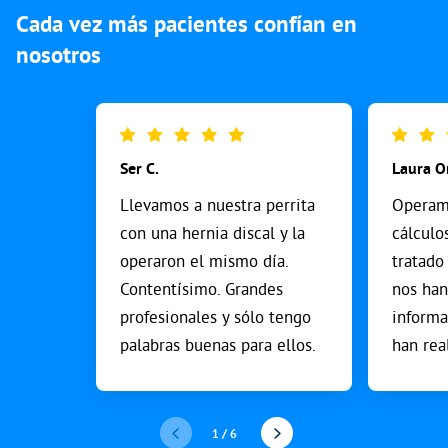
Cada vez más pacientes confían en
nosotros
Ser C.
Laura O
Llevamos a nuestra perrita
Operamo
con una hernia discal y la
cálculo
operaron el mismo día.
tratado
Contentísimo. Grandes
nos ha
profesionales y sólo tengo
informa
palabras buenas para ellos.
han rea
trabajo.
1
/
6