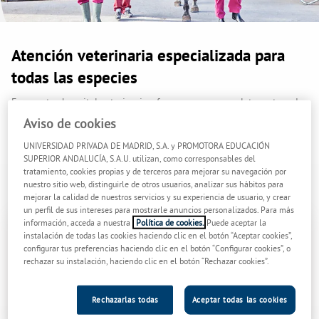
Atención veterinaria especializada para
todas las especies
En nuestro hospital veterinario ofrecemos una completa cartera de
especialidades para poder responder ante cualquier necesidad
Aviso de cookies
médica que presente un animal, sea cual sea su especie. Contamos
UNIVERSIDAD PRIVADA DE MADRID, S.A. y PROMOTORA EDUCACIÓN
con profesionales veterinarios de prestigio enfocados en ofrecer
SUPERIOR ANDALUCÍA, S.A.U. utilizan, como corresponsables del
una asistencia experta a través de la tecnología médica y
tratamiento, cookies propias y de terceros para mejorar su navegación por
diagnóstica más avanzada, y en unas confortables instalaciones
nuestro sitio web, distinguirle de otros usuarios, analizar sus hábitos para
donde todo gira en torno al bienestar del animal.
mejorar la calidad de nuestros servicios y su experiencia de usuario, y crear
un perfil de sus intereses para mostrarle anuncios personalizados. Para más
información, acceda a nuestra
Política de cookies.
Puede aceptar la
instalación de todas las cookies haciendo clic en el botón “Aceptar cookies”,
configurar tus preferencias haciendo clic en el botón “Configurar cookies”, o
rechazar su instalación, haciendo clic en el botón “Rechazar cookies”.
Rechazarlas todas
Aceptar todas las cookies
Dermatología
Medicina interna