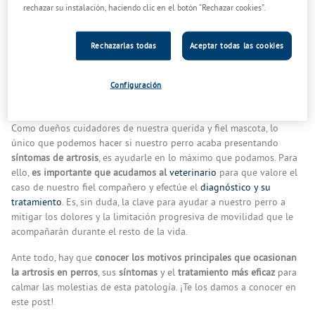
Una fricción que tiene numerosas consecuencias negativas para el
rechazar su instalación, haciendo clic en el botón “Rechazar cookies”.
can.
Esto es debido a que los canes también sufren un desgaste
Rechazarlas todas
Aceptar todas las cookies
corporal reseñable a lo largo de sus vidas, por lo que las
enfermedades y los problemas de salud son inevitables.
La artrosis
Configuración
en perros es una de las posibles señales del paso del tiempo en
nuestra mascota.
Como dueños cuidadores de nuestra querida y fiel mascota, lo
único que podemos hacer si nuestro perro acaba presentando
síntomas de artrosis
, es ayudarle en lo máximo que podamos. Para
ello,
es importante que acudamos al
veterinario
para que valore el
caso de nuestro fiel compañero y efectúe el
diagnóstico y su
tratamiento
. Es, sin duda, la clave para ayudar a nuestro perro a
mitigar los dolores y la limitación progresiva de movilidad que le
acompañarán durante el resto de la vida.
Ante todo, hay que
conocer los motivos principales que ocasionan
la artrosis en perros
, sus
síntomas
y el
tratamiento más eficaz
para
calmar las molestias de esta patología. ¡Te los damos a conocer en
este post!