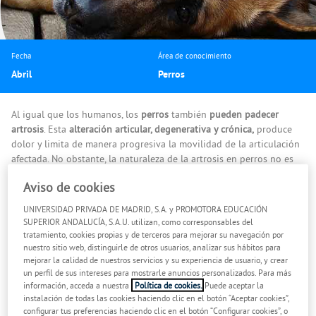
Fecha
Área de conocimiento
Abril
Perros
Al igual que los humanos, los
perros
también
pueden
padecer
artrosis
. Esta
alteración articular, degenerativa y crónica,
produce
dolor y limita de manera progresiva la movilidad de la articulación
afectada. No obstante, la naturaleza de la artrosis en perros no es
inflamatoria ni tampoco infecciosa, sino que es consecuencia del
Aviso de cookies
desgaste continuo del cartílago articular
por encima de lo normal.
UNIVERSIDAD PRIVADA DE MADRID, S.A. y PROMOTORA EDUCACIÓN
Cabe mencionar que los cartílagos se localizan en una determinada
SUPERIOR ANDALUCÍA, S.A.U. utilizan, como corresponsables del
articulación del sistema óseo canino, los cuales, cuando el perro es
tratamiento, cookies propias y de terceros para mejorar su navegación por
joven,
gozan de la flexibilidad, grosura y nutrientes necesarios
para
nuestro sitio web, distinguirle de otros usuarios, analizar sus hábitos para
cumplir una función amortiguadora y protectora en el esqueleto
mejorar la calidad de nuestros servicios y su experiencia de usuario, y crear
un perfil de sus intereses para mostrarle anuncios personalizados. Para más
canino. No obstante, con el paso del tiempo,
cada cartílago va
información, acceda a nuestra
Política de cookies.
Puede aceptar la
perdiendo dichas propiedades
, provocando un desgaste continuo
instalación de todas las cookies haciendo clic en el botón “Aceptar cookies”,
en los mismos y el consiguiente roce que surge entre los huesos.
configurar tus preferencias haciendo clic en el botón “Configurar cookies”, o