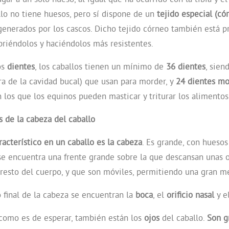
allo no tiene huesos, pero sí dispone de un
tejido especial (có
generados por los cascos. Dicho tejido córneo también está p
ubriéndolos y haciéndolos más resistentes.
os
dientes
, los caballos tienen un mínimo de
36 dientes
, sien
ra de la cavidad bucal) que usan para morder, y
24 dientes mo
n los que los equinos pueden masticar y triturar los alimentos
s de la cabeza del caballo
racterístico en un caballo es la cabeza
. Es grande, con huesos
se encuentra una frente grande sobre la que descansan unas 
 resto del cuerpo, y que son móviles, permitiendo una gran me
 final de la cabeza se encuentran la
boca
, el
orificio nasal
y e
 como es de esperar, también están los
ojos
del caballo.
Son g