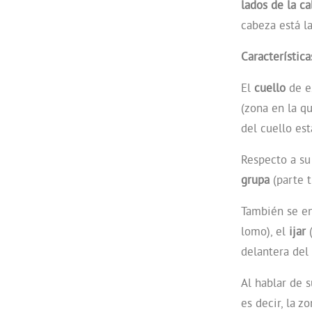
lados de la c
cabeza está l
Característica
El
cuello
de e
(zona en la qu
del cuello est
Respecto a s
grupa
(parte t
También se en
lomo), el
ijar
(
delantera del
Al hablar de 
es decir, la z