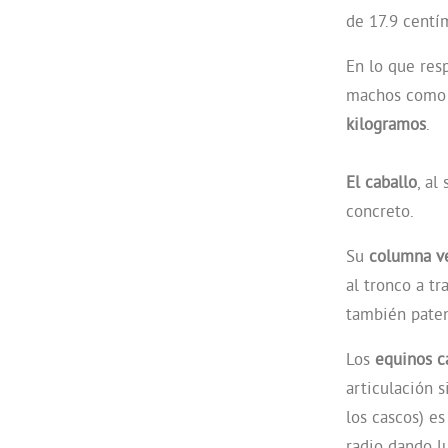
de 17.9 centí
En lo que res
machos como h
kilogramos
.
El caballo
, al
concreto.
Su
columna ve
al tronco a t
también paten
Los
equinos c
articulación 
los cascos) es
radio dando lu