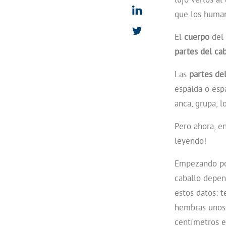
que los human
El
cuerpo
del
partes del cab
Las
partes de
espalda o espa
anca, grupa, l
Pero ahora, e
leyendo!
Empezando p
caballo depen
estos datos: 
hembras unos 
centímetros e