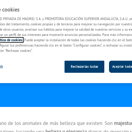
llo, te enseñamos
e cookies
 PRIVADA DE MADRID, S.A. y PROMOTORA EDUCACIÓN SUPERIOR ANDALUCÍA, S.A.U. uti
les del tratamiento, cookies propias y de terceros para mejorar su navegación por nuestro
de otros usuarios, analizar sus hábitos para mejorar la calidad de nuestros servicios y su e
rear un perfil de sus intereses para mostrarle anuncios personalizados. Para más informaci
tica de cookies.
Puede aceptar la instalación de todas las cookies haciendo clic en el bot
figurar tus preferencias haciendo clic en el botón “Configurar cookies”, o rechazar su insta
tón “Rechazar cookies”.
ón
Rechazarlas todas
Aceptar toda
no de los animales de más belleza que existen. Son
majestu
l galope, luciendo una
belleza y elegancia
dignas de mención y 