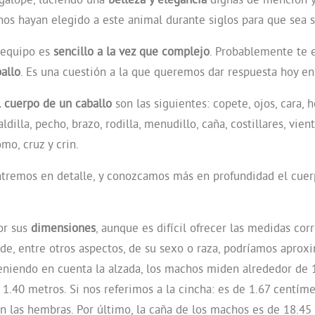
os hayan elegido a este animal durante siglos para que sea 
 equipo es
sencillo a la vez que complejo
. Probablemente te 
allo
. Es una cuestión a la que queremos dar respuesta hoy en
l cuerpo de un caballo
son las siguientes: copete, ojos, cara, h
ldilla, pecho, brazo, rodilla, menudillo, caña, costillares, vient
omo, cruz y crin.
ntremos en detalle, y conozcamos más en profundidad el cuerp
or sus
dimensiones
, aunque es difícil ofrecer las medidas cor
de, entre otros aspectos, de su sexo o raza, podríamos aprox
teniendo en cuenta la alzada, los machos miden alrededor de 
1.40 metros. Si nos referimos a la cincha: es de 1.67 centíme
n las hembras. Por último, la caña de los machos es de 18.45 