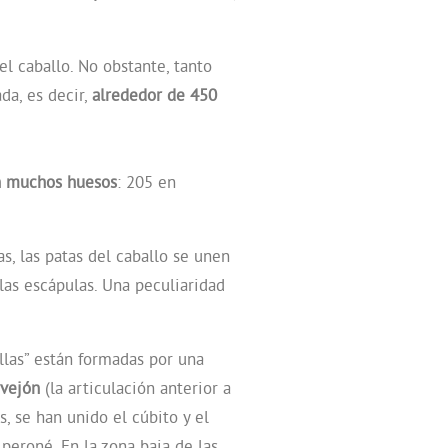
el caballo. No obstante, tanto
a, es decir,
alrededor de 450
n muchos huesos
: 205 en
as, las patas del caballo se unen
las escápulas. Una peculiaridad
illas” están formadas por una
rvejón
(la articulación anterior a
s, se han unido el cúbito y el
 peroné. En la zona baja de las