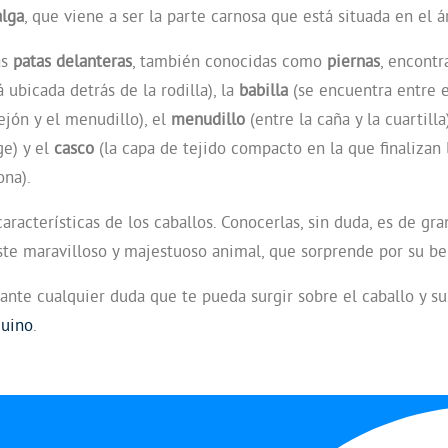
alga
, que viene a ser la parte carnosa que está situada en el á
as
patas delanteras
, también conocidas como
piernas
, encont
 ubicada detrás de la rodilla), la
babilla
(se encuentra entre el
ejón y el menudillo), el
menudillo
(entre la caña y la cuartilla
ge) y el
casco
(la capa de tejido compacto en la que finalizan 
ona).
características de los caballos. Conocerlas, sin duda, es de gr
te maravilloso y majestuoso animal, que sorprende por su bel
 ante cualquier duda que te pueda surgir sobre el caballo y s
quino
.