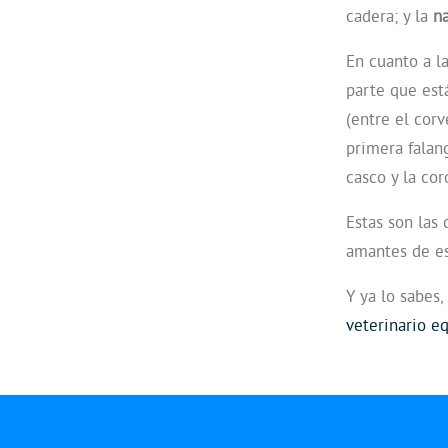
cadera; y la
n
En cuanto a l
parte que está
(entre el corv
primera falan
casco y la cor
Estas son las 
amantes de es
Y ya lo sabes,
veterinario e