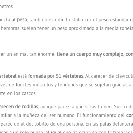
metros.
pecta al
peso
, también es difícil establecer el peso estándar d
embras, suelen tener un peso aproximado a la media tonelad
 ser un animal tan enorme,
tiene un cuerpo muy complejo, co
rtebral
está
formada por 51 vértebras
. Al carecer de clavícul
ravés de fuertes músculos y tendones que se sujetan gracias a 
te en los cascos.
arecen de rodillas
, aunque parezca que sí las tienen. Sus “rod
similar a la muñeca del ser humano. El funcionamiento del
co
 parecido al del tobillo de una persona. En las patas delantera
gar a un solo hueso, al igual que ha ocurrido con la tibia y el