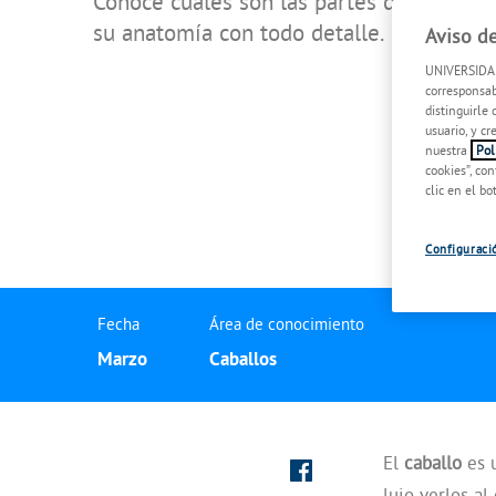
Conoce cuáles son las partes de un caba
su anatomía con todo detalle.
Aviso d
UNIVERSIDAD
corresponsab
distinguirle 
usuario, y c
nuestra
Polí
cookies”, con
clic en el bo
Configuraci
Fecha
Área de conocimiento
Marzo
Caballos
El
caballo
es u
lujo verlos a