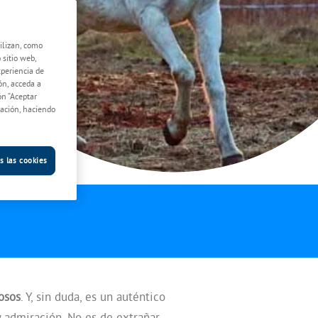
lizan, como
 sitio web,
xperiencia de
ón, acceda a
ón “Aceptar
lación, haciendo
s las cookies
osos
. Y, sin duda, es un auténtico
admiración. No es de extrañar,