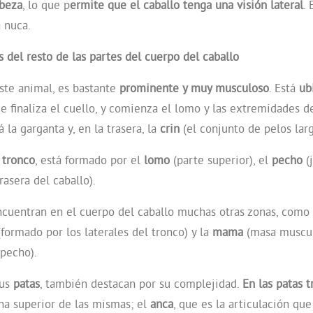
abeza
, lo que p
ermite que el caballo tenga una visión lateral
. 
a nuca.
s del resto de las partes del cuerpo del caballo
ste animal, es bastante
prominente y muy musculoso
. Está
ub
e finaliza el cuello, y comienza el lomo y las extremidades de
á la garganta y, en la trasera, la
crin
(el conjunto de pelos larg
u
tronco
, está formado por el
lomo
(parte superior), el
pecho
(j
rasera del caballo).
cuentran en el cuerpo del caballo muchas otras zonas, como
formado por los laterales del tronco) y la
mama
(masa muscul
 pecho).
sus
patas
, también destacan por su complejidad.
En las patas t
ona superior de las mismas; el
anca
, que es la articulación que